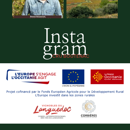
Insta
gram
CRU BOUTENAC