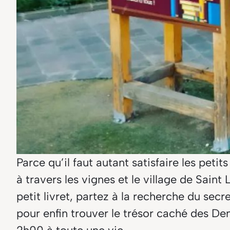
Parce qu’il faut autant satisfaire les peti
à travers les vignes et le village de Sain
petit livret, partez à la recherche du se
pour enfin trouver le trésor caché des De