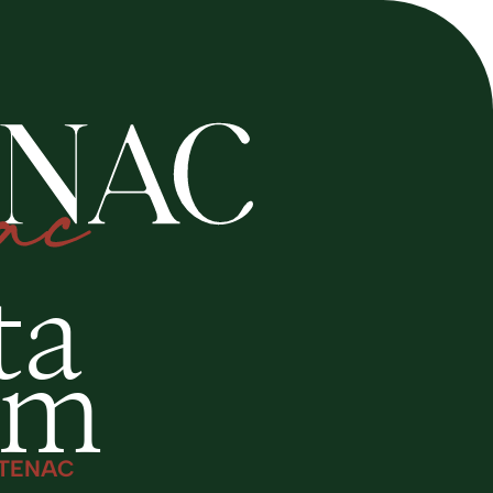
ta
am
TENAC