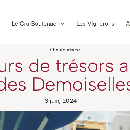
Le Cru Boutenac
Les Vignerons
A
Œnotourisme
rs de trésors au
des Demoiselle
13 juin, 2024