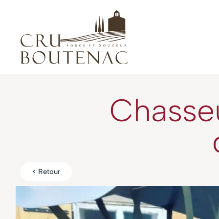
Chasseu
< Retour