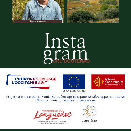
Insta
gram
CRU BOUTENAC