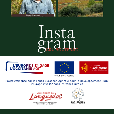
Insta
gram
CRU BOUTENAC